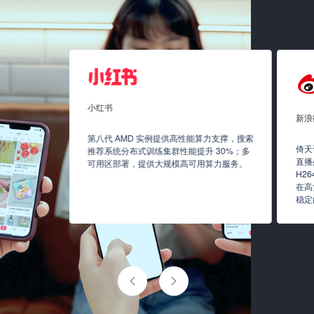
小红书
新浪
第八代 AMD 实例提供高性能算力支撑，搜索
推出弹性集
倚天
推荐系统分布式训练集群性能提升 30%；多
性资源可用性
直播
可用区部署，提供大规模高可用算力服务。
H2
在高
稳定