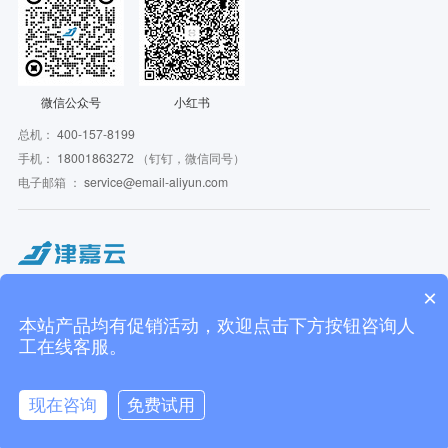
微信公众号
小红书
总机：
400-157-8199
手机：
18001863272
（钉钉，微信同号）
电子邮箱 ：
service@email-aliyun.com
Copyright © 2016 - 2026 JJCloudService. All Rights Reserved. 津嘉云 版权所有
×
JJCloudService 津嘉云旗下相关服务主体：
上海津嘉云信息技术有限公司 | 米盒子信息技术（杭州）有限公司 | 上海虹途万锦企
本站产品均有促销活动，欢迎点击下方按钮咨询人
业管理咨询有限公司
工在线客服。
上海津嘉网络科技有限公司 ICP备案：
沪ICP备17040163号-3
沪公网安备
31011502404318号
现在咨询
免费试用
代理域名注册服务机构：阿里云计算有限公司 | 新网互联 | 西部数码
技术支持：
津嘉云
在线咨询
拨打电话